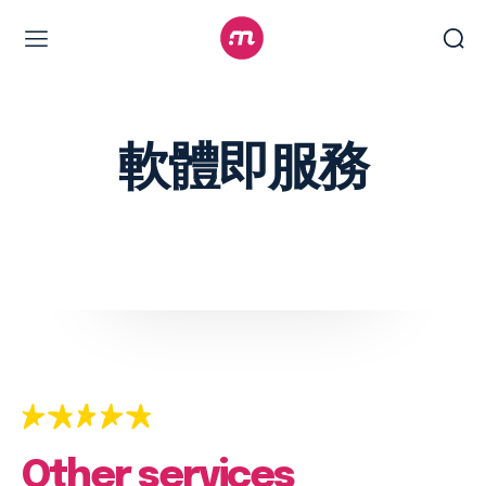
Web Design & Development
Branding & visual design
軟體即服務
E-commerce development
Software as a service
UX/UI design
Web design & development
WordPress web design
Digital Marketing Services
Content & copywriting
Other services