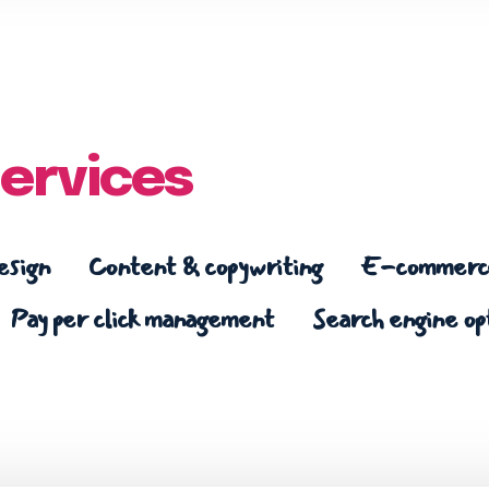
ervices
esign
Content & copywriting
E-commerce
Pay per click management
Search engine op