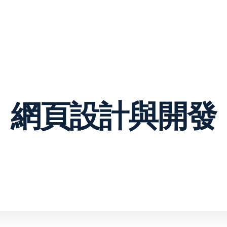
VIEW OUR WO
Web Design &
Digital
Development
Marketing
About
Contact Us
Services
ng & visual design
Content & copywriting
merce
opment
Email marketing
網頁設計與開發
re as a service
Pay per click
management
design
Search engine
sign &
optimization
opment
Social media marketing
ess web design
Strategy & consulting