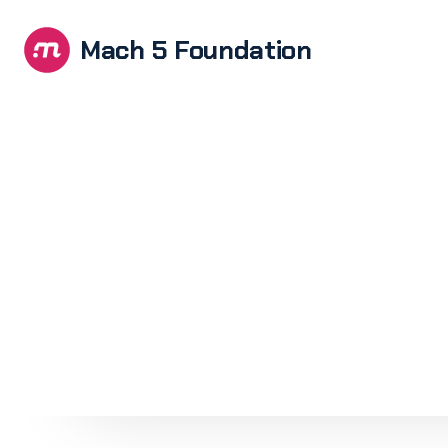
Mach 5 Foundation
Brandi
E-com
devel
Softwa
UX/UI 
Web de
devel
WordPr