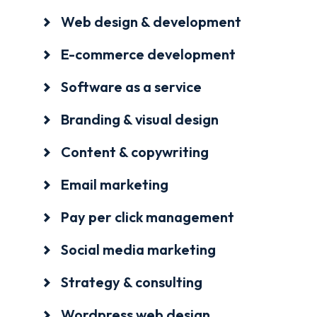
Email marketing
Web design & development
Pay per click management
Search engine optimization
E-commerce development
Social media marketing
Software as a service
Strategy & consulting
Branding & visual design
VIEW OUR WORK
Content & copywriting
About
Contact Us
Email marketing
Pay per click management
Social media marketing
Strategy & consulting
Wordpress web design