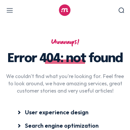
Web Design & Development
Branding & visual design
Uuuuuups!
E-commerce development
Error 404: not found
Software as a service
UX/UI design
Web design & development
We couldn't find what you're looking for. Feel free
to look around, we have amazing services, great
WordPress web design
customer stories and very useful articles!
Digital Marketing Services
User experience design
Content & copywriting
Search engine optimization