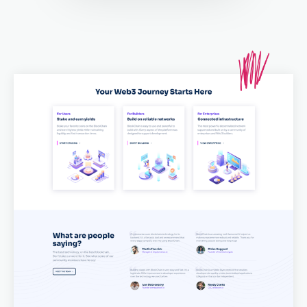
Email marketing
Pay per click management
Search engine optimization
Social media marketing
Strategy & consulting
VIEW OUR WORK
About
Contact Us