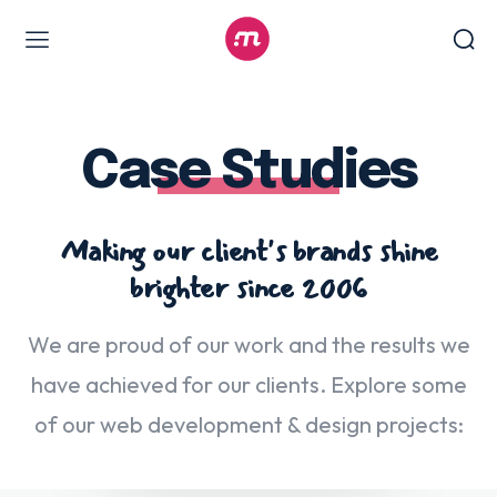
Web Design & Development
Branding & visual design
Case Studies
E-commerce development
Software as a service
Making our client's brands shine
UX/UI design
brighter since 2006
Web design & development
WordPress web design
We are proud of our work and the results we
have achieved for our clients. Explore some
Digital Marketing Services
of our web development & design projects:
Content & copywriting